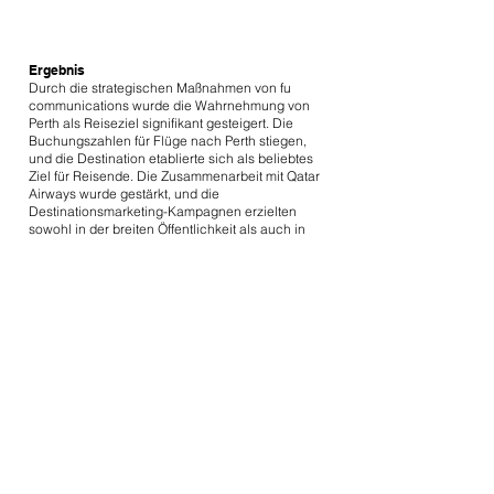
Ergebnis
Durch die strategischen Maßnahmen von fu
communications wurde die Wahrnehmung von
Perth als Reiseziel signifikant gesteigert. Die
Buchungszahlen für Flüge nach Perth stiegen,
und die Destination etablierte sich als beliebtes
Ziel für Reisende. Die Zusammenarbeit mit Qatar
Airways wurde gestärkt, und die
Destinationsmarketing-Kampagnen erzielten
sowohl in der breiten Öffentlichkeit als auch in
der Reisebranche positive Resonanz.
Perth hebt ab
Erfolgreiches Destinationsmarketing mit fu
communications und Qatar Airways
"Dank der innovativen Ansätze von fu
communications konnten wir nicht nur neue